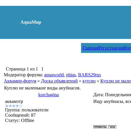
AquaМир
Главная
Регистрация
Вхо
Страница
1
из
1
1
Модератор форума:
aquaworld
,
phias
,
BARS29rus
Аквамир-форум
»
Доска объявлений
»
куплю
»
Куплю не мале
Куплю не маленькие виды анубиасов.
korchagina
Дата: Понедельник
аквамэтр
Ищу анубиасы, все
Группа: пользователи
Сообщений:
87
Статус:
Offline