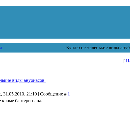
д
Куплю не маленькие виды ануб
[
Н
нькие виды анубиасов.
, 31.05.2010, 21:10 | Сообщение #
1
 кроме бартери нана.