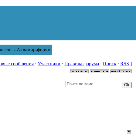
иасов. - Аквамир-форум
овые сообщения
·
Участники
·
Правила форума
·
Поиск
·
RSS
]