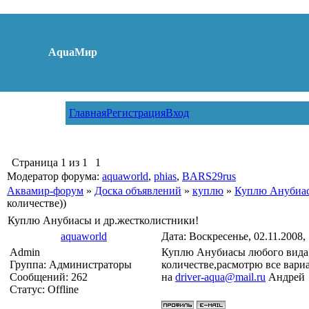
AquaМир
Главная
Регистрация
Вход
Страница
1
из
1
1
Модератор форума:
aquaworld
,
phias
,
BARS29rus
Аквамир-форум
»
Доска объявлений
»
куплю
»
Куплю Анубиас
количестве))
Куплю Анубиасы и др.жестколистники!
aquaworld
Дата: Воскресенье, 02.11.2008,
Admin
Куплю Анубиасы любого вида,
Группа: Администраторы
количестве,расмотрю все вари
Сообщений:
262
на
driver-aqua@mail.ru
Андрей
Статус:
Offline