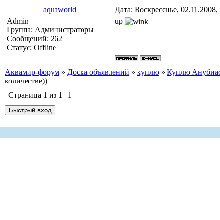
aquaworld
Дата: Воскресенье, 02.11.2008,
Admin
up
Группа: Администраторы
Сообщений:
262
Статус:
Offline
Аквамир-форум
»
Доска объявлений
»
куплю
»
Куплю Анубиас
количестве))
Страница
1
из
1
1