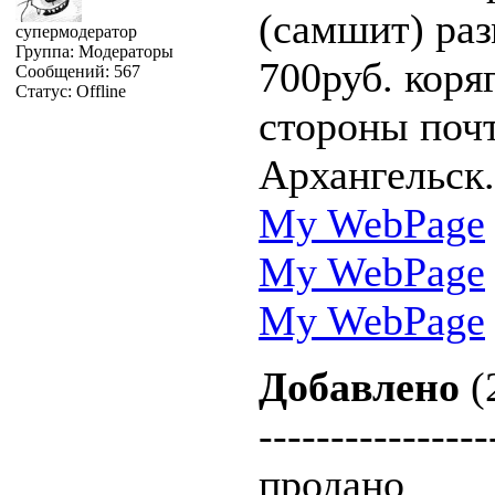
(самшит) раз
супермодератор
Группа: Модераторы
700руб. коря
Сообщений:
567
Статус:
Offline
стороны почт
Архангельск.
My WebPage
My WebPage
My WebPage
Добавлено
(
----------------
продано