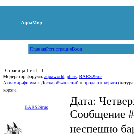
AquaМир
Главная
Регистрация
Вход
Страница
1
из
1
1
Модератор форума:
aquaworld
,
phias
,
BARS29rus
Аквамир-форум
»
Доска объявлений
»
продаю
»
коряга
(натура
коряга
Дата: Четверг
BARS29rus
Сообщение 
неспешно ба