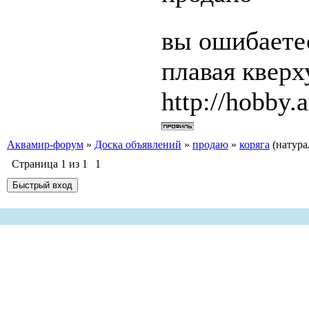
вы ошибаетес
плавая квер
http://hobby.a
Аквамир-форум
»
Доска объявлений
»
продаю
»
коряга
(натура
Страница
1
из
1
1