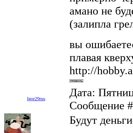
амано не буде
(залипла гре
вы ошибаетес
плавая квер
http://hobby.a
Дата: Пятница
Igor29rus
Сообщение 
Будут деньги