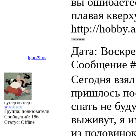
вы ошибаетес
плавая квер
http://hobby.a
Дата: Воскрес
Igor29rus
Сообщение 
Сегодня взял
пришлось пос
спать не буд
суперэксперт
Группа: пользователи
выживут, я и
Сообщений:
186
Статус:
Offline
из половинок