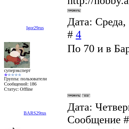
http://hobby.a
Дата: Среда,
Igor29rus
#
4
По 70 и в Ба
суперэксперт
Группа: пользователи
Сообщений:
186
Статус:
Offline
Дата: Четверг
BARS29rus
Сообщение 