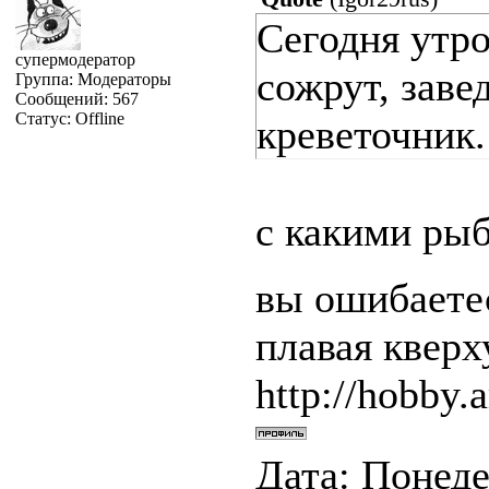
Сегодня утро
супермодератор
сожрут, заве
Группа: Модераторы
Сообщений:
567
Статус:
Offline
креветочник.
с какими ры
вы ошибаетес
плавая квер
http://hobby.a
Дата: Понеде