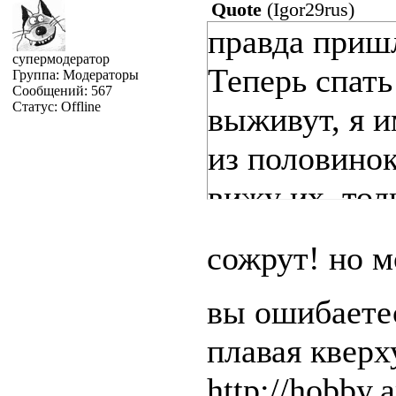
Quote
(
Igor29rus
)
правда пришл
супермодератор
Теперь спать
Группа: Модераторы
Сообщений:
567
Статус:
Offline
выживут, я 
из половинок
вижу их, тол
перевариваю
сожрут! но м
вы ошибаетес
плавая квер
http://hobby.a