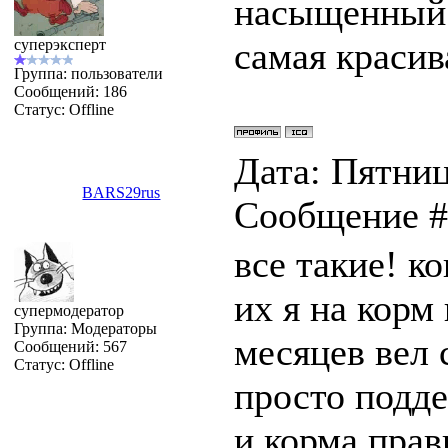
насыщенный о
самая красив
суперэксперт
Группа: пользователи
Сообщений:
186
Статус:
Offline
Дата: Пятница
BARS29rus
Сообщение 
все такие! к
их я на корм
супермодератор
Группа: Модераторы
месяцев вел 
Сообщений:
567
Статус:
Offline
просто подд
и корма прав