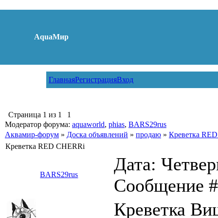
AquaМир
Главная
Регистрация
Вход
Страница
1
из
1
1
Модератор форума:
aquaworld
,
phias
,
BARS29rus
Аквамир-форум
»
Доска объявлений
»
продаю
»
Креветка RE
Креветка RED CHERRi
Дата: Четверг
BARS29rus
Сообщение 
Креветка В