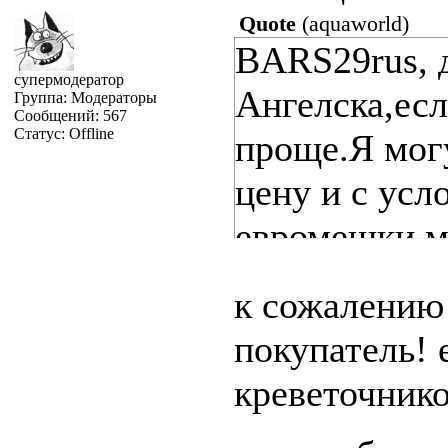
Quote
(
aquaworld
)
BARS29rus, 
супермодератор
Ангелска,ес
Группа: Модераторы
Сообщений:
567
Статус:
Offline
проще.Я могу
цену и с усл
евромешки м
к сожалению
покупатель!
креветочник