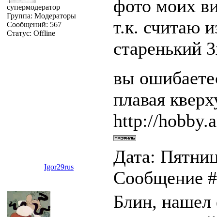
фото моих ви
супермодератор
Группа: Модераторы
т.к. считаю 
Сообщений:
567
Статус:
Offline
старенький 
вы ошибаетес
плавая квер
http://hobby.a
Дата: Пятница
Igor29rus
Сообщение 
Блин, нашел 