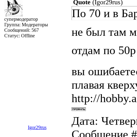
Quote
(
Igor29rus
)
По 70 и в Ба
супермодератор
Группа: Модераторы
не был там м
Сообщений:
567
Статус:
Offline
отдам по 50р
вы ошибаетес
плавая квер
http://hobby.a
Дата: Четверг
Igor29rus
Сообщение 