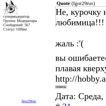
Quote
(
Igor29rus
)
Не, курочку 
супермодератор
любимица!!!
Группа: Модераторы
Сообщений:
567
Статус:
Offline
жаль :'(
вы ошибаетес
плавая квер
http://hobby.a
Дата: Среда,
Igor29rus