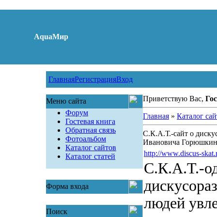
AquaМир
Главная
Регистрация
Вход
Приветствую Вас,
Гос
Меню сайта
Форум
Главная
»
Каталог сай
Гостевая книга
Обратная связь
С.К.А.Т.-сайт о диск
Фотоальбом
Ивановича Горюшкин
Каталог сайтов
http://www.discus-skat.
Каталог статей
С.К.А.Т.-о
дискусора
Форма входа
людей увл
Поиск