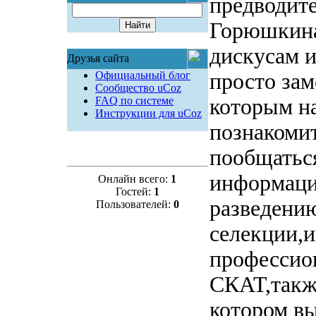
предводит
Горюшкина
дискусам 
Друзья сайта
Официальный блог
просто зам
Сообщество uCoz
FAQ по системе
которым н
Инструкции для uCoz
познакоми
пообщатьс
информаци
Онлайн всего:
1
Гостей:
1
разведени
Пользователей:
0
селекции,и
профессион
СКАТ,также
котором вы