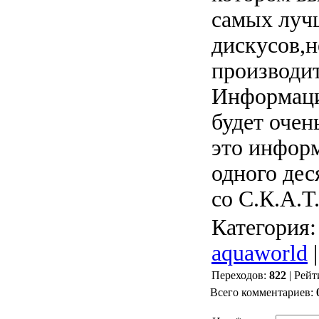
самых луч
дискусов,н
производит
Информаци
будет очен
это инфор
одного дес
со С.К.А.Т.
Категория
aquaworld
|
Переходов:
822
| Рейт
Всего комментариев: